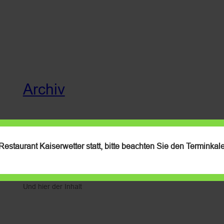
Archiv
März 2, 2024
—
Restaurant Kaiserwetter statt, bitte beachten Sie den Terminkale
admin
von
in
Uncategorized
Und hier der Inhalt