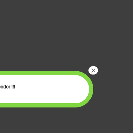
×
nder !!!