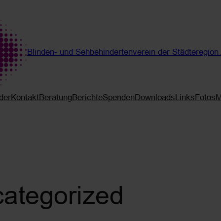
Blinden- und Sehbehindertenverein der Städteregion
der
Kontakt
Beratung
Berichte
Spenden
Downloads
Links
Fotos
M
ategorized